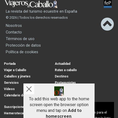
La revista del turismo ecuestre en España
© 2026 | Todos los derechos reservados
Nosotros
Contacto
Términos de uso
Protección de datos
Política de cookies
Portada
Actualidad
Viajar a Caballo
Rutas a caballo
Caballos y jinetes
Destinos
Servicios
Protagonistas
Vídeos
Opinion
Calendario de rutas
To add this web app to the home
screen open the browser option
Aviso sobre el Uso de cookies:
Suscripciones
Condiciones de venta
menu and tap on
Add to
Utilizamos cookies nuestras y de terceros para el
Hemeroteca
Cartas de los lectores
homescreen
.