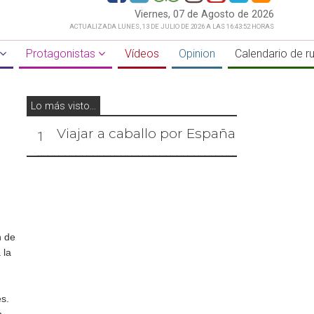
Viernes, 07 de Agosto de 2026
ACTUALIZADA LUNES, 13 DE JULIO DE 2026 A LAS 16:43:52 HORAS
Protagonistas
Vídeos
Opinion
Calendario de r
Lo más visto...
Viajar a caballo por España
1
n de
 la
n
és.