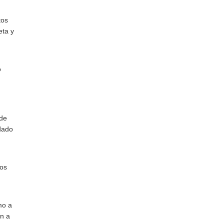
tos
eta y
o
 de
 dado
tos
mo a
ón a