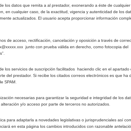
 de los datos que remita a al prestador, exonerando a éste de cualquier
, en cualquier caso, de la exactitud, vigencia y autenticidad de los da
mente actualizados. El usuario acepta proporcionar información compl
chos de acceso, rectificación, cancelación y oposición a través de corre
x@xxxxx.xxx junto con prueba válida en derecho, como fotocopia del
s”.
 los servicios de suscripción facilitados haciendo clic en el apartado
rte del prestador. Si recibe los citados correos electrónicos es que ha
 de SPAM.
zación necesarias para garantizar la seguridad e integridad de los da
 alteración y/o acceso por parte de terceros no autorizados.
tica para adaptarla a novedades legislativas o jurisprudenciales así co
unciará en esta página los cambios introducidos con razonable antelaci