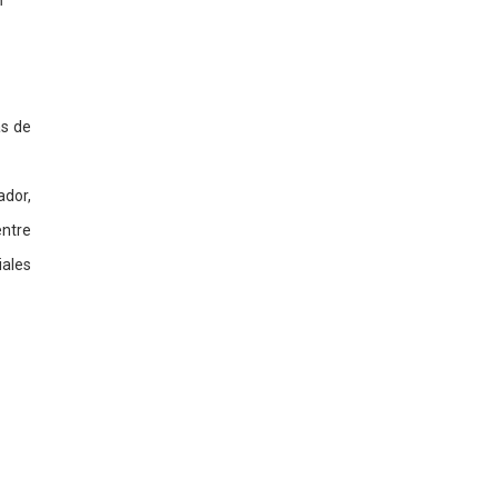
n
as de
ador,
entre
iales