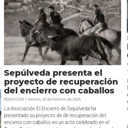
Sepúlveda presenta el
proyecto de recuperación
del encierro con caballos
REDACCIÓN |
Viernes, 20 de Febrero de 2026
La Asociación El Encierro de Sepúlveda ha
presentado su proyecto de de recuperación del
encierro con caballos en un acto celebrado en el