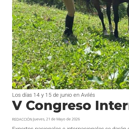
Los días 14 y 15 de junio en Avilés
V Congreso Inter
Jueves, 21 de Mayo de 2026
REDACCIÓN
Expertos nacionales e internacionales se darán 