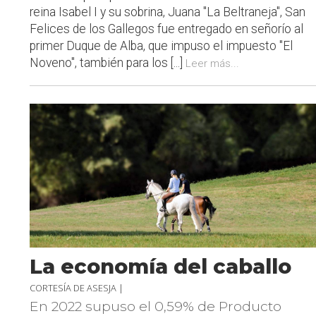
reina Isabel I y su sobrina, Juana "La Beltraneja", San
Felices de los Gallegos fue entregado en señorío al
primer Duque de Alba, que impuso el impuesto "El
Noveno", también para los [...]
Leer más...
La economía del caballo
CORTESÍA DE ASESJA |
En 2022 supuso el 0,59% de Producto