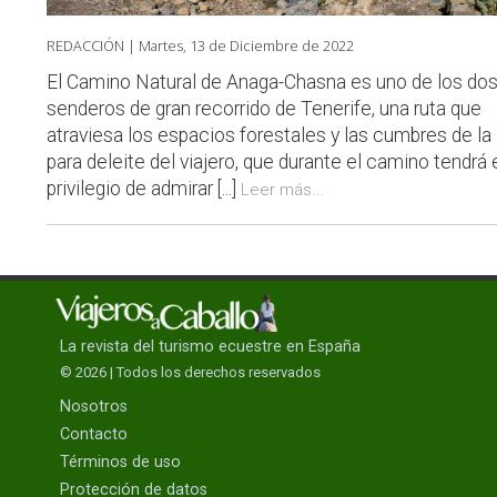
REDACCIÓN |
Martes, 13 de Diciembre de 2022
El Camino Natural de Anaga-Chasna es uno de los do
senderos de gran recorrido de Tenerife, una ruta que
atraviesa los espacios forestales y las cumbres de la 
para deleite del viajero, que durante el camino tendrá 
privilegio de admirar [...]
Leer más...
La revista del turismo ecuestre en España
© 2026 | Todos los derechos reservados
Nosotros
Contacto
Términos de uso
Protección de datos