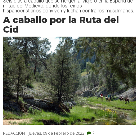
Seis días a caballo que sumergen al viajero en la España de
mitad del Medievo, donde los reinos
hispanocristianos conviven y luchan contra los musulmanes.
A caballo por la Ruta del
Cid
2
REDACCIÓN |
Jueves, 09 de Febrero de 2023