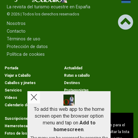
La revista del turismo ecuestre en España
© 2026 | Todos los derechos reservados
Nosotros
Contacto
Términos de uso
Protección de datos
Política de cookies
Portada
Actualidad
Viajar a Caballo
Rutas a caballo
Caballos y jinetes
Destinos
Servicios
Protagonistas
Vídeos
Opinion
Calendario de rutas
To add this web app to the home
screen open the browser option
Aviso sobre el Uso de cookies:
Suscripciones
Condiciones de venta
menu and tap on
Add to
Utilizamos cookies nuestras y de terceros para el
Hemeroteca
Cartas de los lectores
homescreen
.
funcionamiento del digital. Puedes consultar la lista
Fotos de los lectores
Galerías de imágenes
The menu can be accessed by pressing the