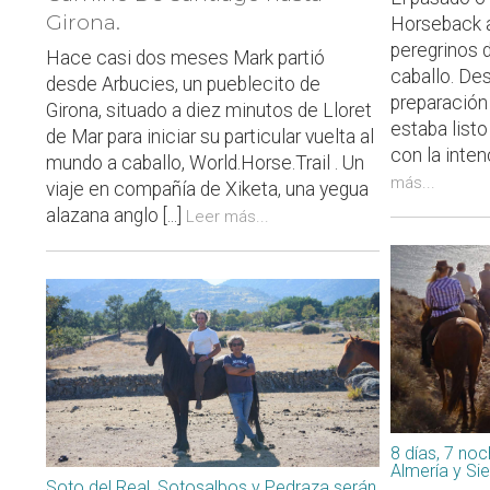
Girona.
Horseback a
peregrinos 
Hace casi dos meses Mark partió
caballo. De
desde Arbucies, un pueblecito de
preparación
Girona, situado a diez minutos de Lloret
estaba listo
de Mar para iniciar su particular vuelta al
con la intenc
mundo a caballo, World.Horse.Trail . Un
más...
viaje en compañía de Xiketa, una yegua
alazana anglo [...]
Leer más...
8 días, 7 noc
Almería y Si
Soto del Real, Sotosalbos y Pedraza serán