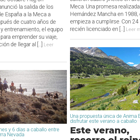
Meca. Una promesa realizada 
nunció la salida de los
Hernández Mancha en 1988,
de España a la Meca a
empieza a cumplirse. Con 24 
spués de cuatro años de
recién licenciado en [...]
 y entrenamiento, el equipo
Leer m
 para emprender su viaje,
ión de llegar al [...]
Leer
Una propuesta única de Anima E
disfrutar este verano a caballo
Este verano,
hes y 6 días a caballo entre
erra Nevada
recorre el rein