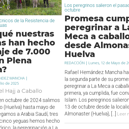
Los peregrinos salieron el pas
octubre
Promesa cump
nicos de la Resistencia de
peregrinar a L
guas
qué nuestras
Meca a caball
s han hecho
desde Almonas
aje de 7.000
Huelva
n Plena
REDACCIÓN |
Lunes, 12 de Mayo de 2
a?
Rafael Hernández Mancha ha
NDEZ MANCHA |
la segunda parte de su prome
ulio de 2025
peregrinar a La Meca a caball
el Hajj a Caballo
primera, ya cumplida, fue conv
Islam. Los peregrinos saliero
en octubre de 2024 salimos
13 de octubre desde la locali
lo (Huelva) hasta mayo de
Almonaster (Huelva), [...]
egamos a Arabia Saudí, tres
Leer 
n cinco yeguas hemos hecho
tórico: la peregrinación a La