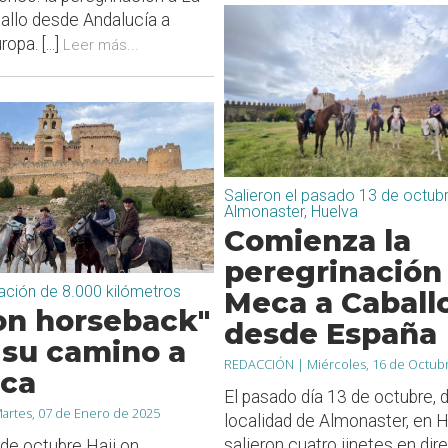
allo desde Andalucía a
opa. [...]
Leer más...
Salieron el pasado 13 de octub
Almonaster, Huelva
Comienza la
peregrinación 
ación de 8.000 kilómetros
Meca a Caball
 on horseback"
desde España
 su camino a
REDACCIÓN |
Miércoles, 16 de Octub
ca
El pasado día 13 de octubre, 
artes, 07 de Enero de 2025
localidad de Almonaster, en H
salieron cuatro jinetes en dir
 de octubre Hajj on