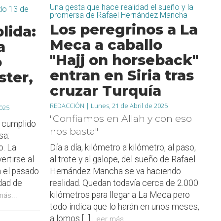
Una gesta que hace realidad el sueño y la
ado 13 de
promersa de Rafael Hernández Mancha
Los peregrinos a La
lida:
Meca a caballo
a
"Hajj on horseback"
o
entran en Siria tras
ter,
cruzar Turquía
REDACCIÓN |
Lunes, 21 de Abril de 2025
025
"Confiamos en Allah y con eso
 cumplido
nos basta"
sa:
Día a día, kilómetro a kilómetro, al paso,
o. La
al trote y al galope, del sueño de Rafael
ertirse al
Hernández Mancha se va haciendo
n el pasado
realidad. Quedan todavía cerca de 2.000
dad de
kilómetros para llegar a La Meca pero
más...
todo indica que lo harán en unos meses,
a lomos [...]
Leer más...