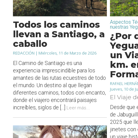
Todos los caminos
Aspectos Téc
nuestras Ye
llevan a Santiago, a
¿Por 
caballo
Yegua
un Vi
REDACCIÓN |
Miércoles, 11 de Marzo de 2026
km. e
El Camino de Santiago es una
experiencia imprescindible para los
Form
amantes de las rutas ecuestres de todo
RAFAEL HERNÁ
el mundo. Un destino al que llegan
Jueves, 10 de J
diferentes caminos, todos con encanto,
El Viaje d
donde el viajero encontrará paisajes
Desde que 
increíbles, siglos de [...]
Leer más...
de Jabuguil
2025 que ll
jinetes co
un viaje his