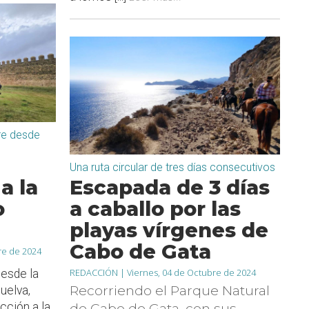
re desde
Una ruta circular de tres días consecutivos
a la
Escapada de 3 días
o
a caballo por las
playas vírgenes de
Cabo de Gata
re de 2024
REDACCIÓN |
Viernes, 04 de Octubre de 2024
desde la
Recorriendo el Parque Natural
uelva,
ección a la
de Cabo de Gata, con sus