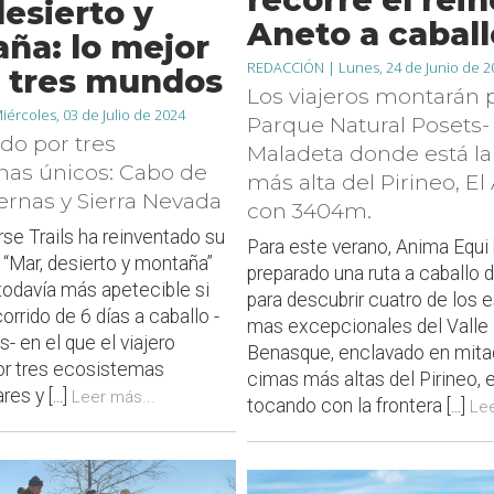
desierto y
Aneto a caball
ña: lo mejor
REDACCIÓN |
Lunes, 24 de Junio de 2
s tres mundos
Los viajeros montarán p
iércoles, 03 de Julio de 2024
Parque Natural Posets-
do por tres
Maladeta donde está l
mas únicos: Cabo de
más alta del Pirineo, El
ernas y Sierra Nevada
con 3404m.
se Trails ha reinventado su
Para este verano, Anima Equi
a “Mar, desierto y montaña”
preparado una ruta a caballo 
todavía más apetecible si
para descubrir cuatro de los 
orrido de 6 días a caballo -
mas excepcionales del Valle
- en el que el viajero
Benasque, enclavado en mitad
or tres ecosistemas
cimas más altas del Pirineo,
es y [...]
Leer más...
tocando con la frontera [...]
Lee