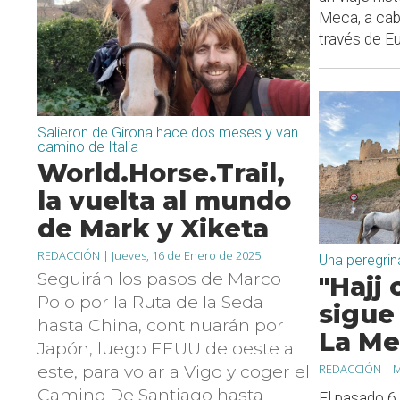
Meca, a cab
través de Eur
Salieron de Girona hace dos meses y van
camino de Italia
World.Horse.Trail,
la vuelta al mundo
de Mark y Xiketa
REDACCIÓN |
Jueves, 16 de Enero de 2025
Una peregrin
Seguirán los pasos de Marco
"Hajj
Polo por la Ruta de la Seda
sigue
hasta China, continuarán por
La Me
Japón, luego EEUU de oeste a
REDACCIÓN |
M
este, para volar a Vigo y coger el
Camino De Santiago hasta
El pasado 6