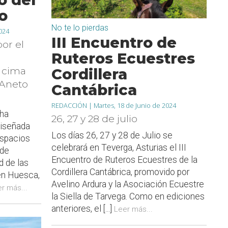
o
No te lo pierdas
024
III Encuentro de
or el
Ruteros Ecuestres
a cima
Cordillera
 Aneto
Cantábrica
REDACCIÓN |
Martes, 18 de Junio de 2024
 ha
26, 27 y 28 de julio
diseñada
Los días 26, 27 y 28 de Julio se
espacios
celebrará en Teverga, Asturias el III
 de
Encuentro de Ruteros Ecuestres de la
 de las
Cordillera Cantábrica, promovido por
 en Huesca,
Avelino Ardura y la Asociación Ecuestre
r más...
la Siella de Tarvega. Como en ediciones
anteriores, el [...]
Leer más...