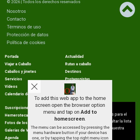
© 2026 | Todos los derechos reservados
Nosotros
Contacto
Términos de uso
Protección de datos
Política de cookies
Portada
Actualidad
Viajar a Caballo
Rutas a caballo
Caballos y jinetes
Destinos
Servicios
Protagonistas
Vídeos
Opinion
Calendario de rutas
To add this web app to the home
screen open the browser option
Aviso sobre el Uso de cookies:
Suscripciones
Condiciones de venta
menu and tap on
Add to
Utilizamos cookies nuestras y de terceros para el
Hemeroteca
Cartas de los lectores
homescreen
.
funcionamiento del digital. Puedes consultar la lista
Fotos de los lectores
Galerías de imágenes
The menu can be accessed by pressing the
de cookies y como desconectarlas.
Ver nuestra
Galerías de Vídeos
Calendario de rutas
menu hardware button if your device has
Política de Privacidad y Cookies
Agenda
Equipo
one, or by tapping the top right menu icon