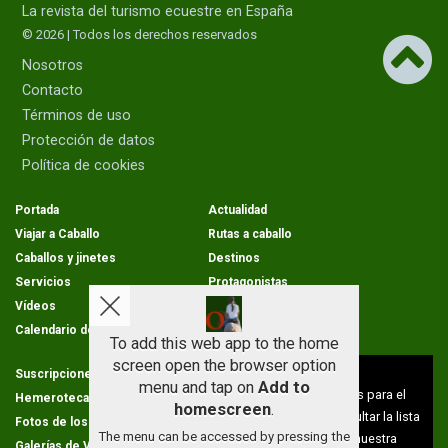
La revista del turismo ecuestre en España
© 2026 | Todos los derechos reservados
Nosotros
Contacto
Términos de uso
Protección de datos
Política de cookies
Portada
Actualidad
Viajar a Caballo
Rutas a caballo
Caballos y jinetes
Destinos
Servicios
Protagonistas
Vídeos
Opinion
Calendario de rutas
To add this web app to the home
screen open the browser option
Aviso sobre el Uso de cookies:
Suscripciones
Condiciones de venta
menu and tap on
Add to
Utilizamos cookies nuestras y de terceros para el
Hemeroteca
Cartas de los lectores
homescreen
.
funcionamiento del digital. Puedes consultar la lista
Fotos de los lectores
Galerías de imágenes
The menu can be accessed by pressing the
de cookies y como desconectarlas.
Ver nuestra
Galerías de Vídeos
Calendario de rutas