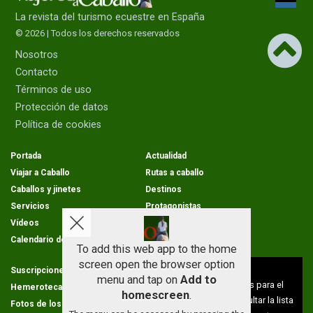
La revista del turismo ecuestre en España
© 2026 | Todos los derechos reservados
Nosotros
Contacto
Términos de uso
Protección de datos
Política de cookies
Portada
Actualidad
Viajar a Caballo
Rutas a caballo
Caballos y jinetes
Destinos
Servicios
Protagonistas
Vídeos
Opinion
Calendario de rutas
To add this web app to the home
screen open the browser option
Aviso sobre el Uso de cookies:
Suscripciones
Condiciones de venta
menu and tap on
Add to
Utilizamos cookies nuestras y de terceros para el
Hemeroteca
Cartas de los lectores
homescreen
.
funcionamiento del digital. Puedes consultar la lista
Fotos de los lectores
Galerías de imágenes